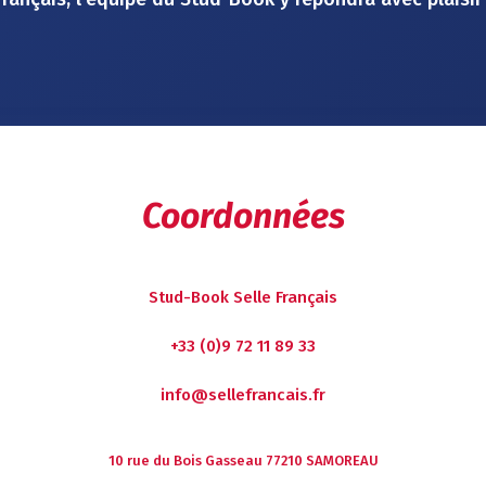
Coordonnées
Stud-Book Selle Français
+33 (0)9 72 11 89 33
info@sellefrancais.fr
10 rue du Bois Gasseau
77210 SAMOREAU