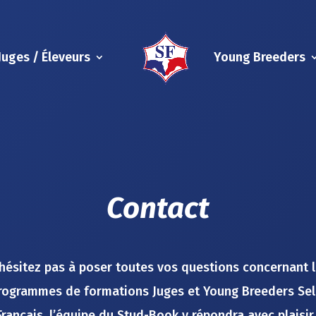
Juges / Éleveurs
Young Breeders
Contact
hésitez pas à poser toutes vos questions concernant 
rogrammes de formations Juges et Young Breeders Sel
Français, l’équipe du Stud-Book y répondra avec plaisir 