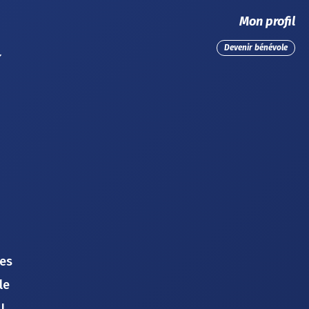
Mon profil
Devenir bénévole
les
le
!