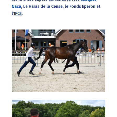
Naca
, Le
Haras de la Cense
, le
Fonds Eperon
et
l’
IFCE
.