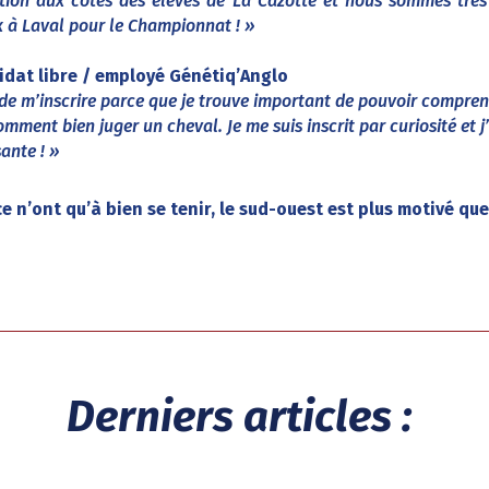
tion aux côtés des élèves de La Cazotte et nous sommes très
 à Laval pour le Championnat ! »
dat libre / employé Génétiq’Anglo
le de m’inscrire parce que je trouve important de pouvoir comp
mment bien juger un cheval. Je me suis inscrit par curiosité et j
sante ! »
e n’ont qu’à bien se tenir, le sud-ouest est plus motivé que
Derniers articles :